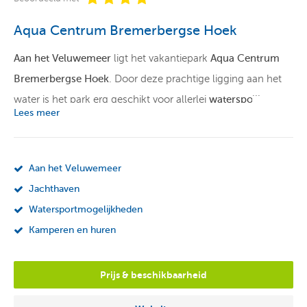
Aqua Centrum Bremerbergse Hoek
Aan het Veluwemeer
ligt het vakantiepark
Aqua Centrum
Bremerbergse Hoek
. Door deze prachtige ligging aan het
water is het park erg geschikt voor allerlei
watersporten
,
Lees meer
zoals surfen, zeilen en vissen. Het park beschikt ook over
een
jachthaven
. Vanuit hier vaar je gemakkelijk de
randmeren
of het
IJsselmeer
op. Maak heerlijke wandel- en
Aan het Veluwemeer
fietstochten in de prachtige natuur van de omgeving.
Jachthaven
Watersportmogelijkheden
Verblijf op het park
Kamperen en huren
Op vakantiepark Aqua Centrum kun je
kamperen aan het
water
. Als je van meer luxe houdt, kun je ook verschillende
Prijs & beschikbaarheid
accommodaties huren. Je hebt de mogelijkheid tot het
huren van een
strandhuisje
, een
stacaravan
of een