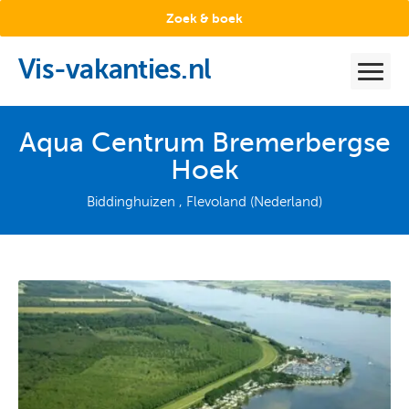
Zoek & boek
Vis-vakanties.nl
Aqua Centrum Bremerbergse
Hoek
Biddinghuizen , Flevoland (Nederland)