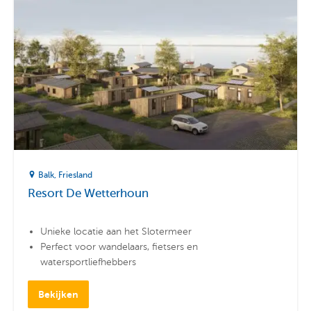
Balk
Friesland
Resort De Wetterhoun
Unieke locatie aan het Slotermeer
Perfect voor wandelaars, fietsers en
watersportliefhebbers
Luxe vakantiehuizen geschikt voor maximaal 6
personen
Bekijken