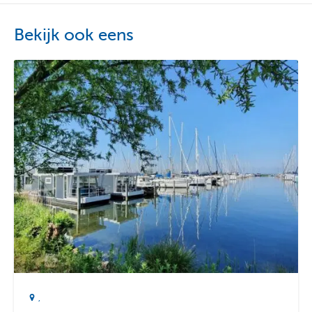
De omgeving van het park
Bekijk ook eens
In de omgeving van vakantiepark Aqua Centrum is van alles
te doen. Geniet bijvoorbeeld van het schitterende
natuurgebied
de Oostvaardersplassen
. Dit natuurgebied ligt
dichtbij het park. Bezoek ook de
oude Hanzesteden
Harderwijk, Elburg en Kampen. Andere opties voor een leuk
dagje uit zijn bijvoorbeeld
Walibi Holland
en het
Dolfinarium
.
Camping Aqua Centrum is onderdeel van
Monda
Vakantieparken
.