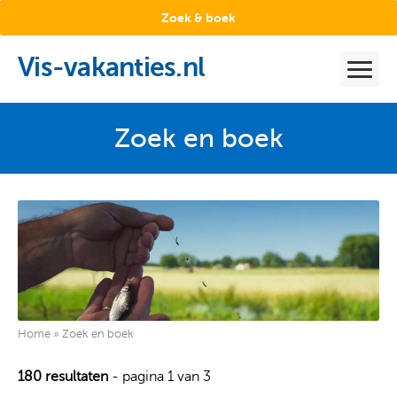
Zoek & boek
Vis-vakanties.nl
Zoek en boek
Home
»
Zoek en boek
180 resultaten
- pagina 1 van 3