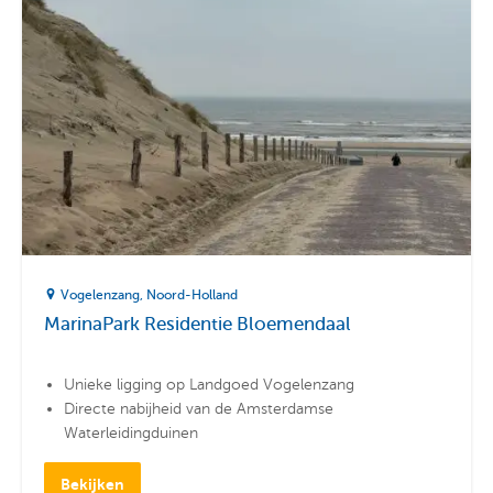
Vogelenzang
Noord-Holland
MarinaPark Residentie Bloemendaal
Unieke ligging op Landgoed Vogelenzang
Directe nabijheid van de Amsterdamse
Waterleidingduinen
Centraal in de Bollenstreek en nabij topsteden
Bekijken