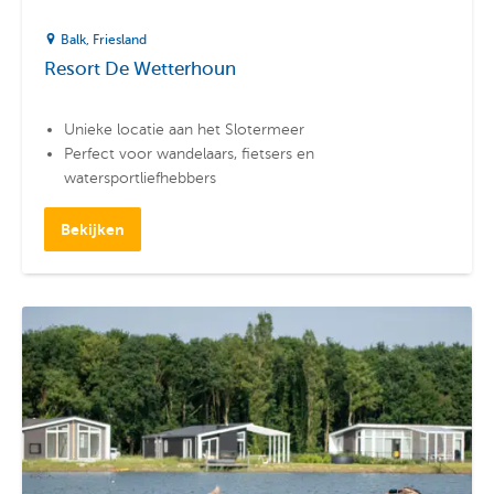
Balk
Friesland
Resort De Wetterhoun
Unieke locatie aan het Slotermeer
Perfect voor wandelaars, fietsers en
watersportliefhebbers
Luxe vakantiehuizen geschikt voor maximaal 6
personen
Bekijken