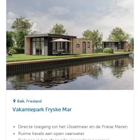
Balk
Friesland
Vakantiepark Fryske Mar
Directe toegang tot het IJsselmeer en de Friese Meren
Ruime kavels aan open vaarwater