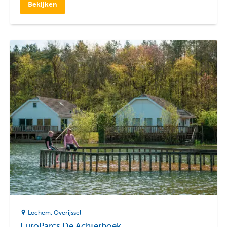
Bekijken
Lochem
Overijssel
EuroParcs De Achterhoek