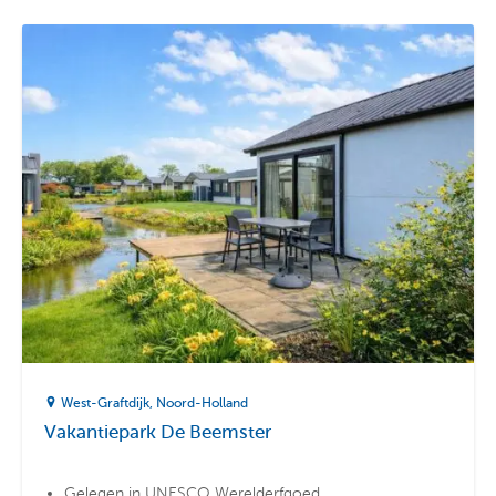
West-Graftdijk
Noord-Holland
Vakantiepark De Beemster
Gelegen in UNESCO Werelderfgoed