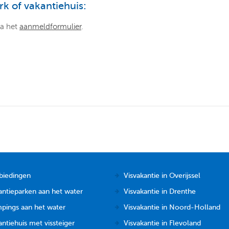
k of vakantiehuis:
ia het
aanmeldformulier
.
biedingen
Visvakantie in Overijssel
antieparken aan het water
Visvakantie in Drenthe
pings aan het water
Visvakantie in Noord-Holland
ntiehuis met vissteiger
Visvakantie in Flevoland