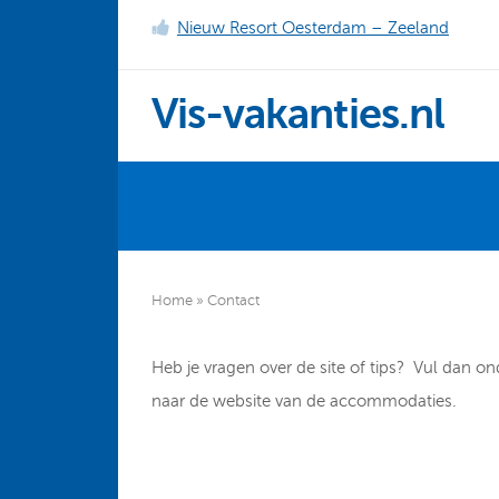
Nieuw Resort Oesterdam – Zeeland
Vis-vakanties.nl
Home
»
Contact
Heb je vragen over de site of tips? Vul dan on
naar de website van de accommodaties.