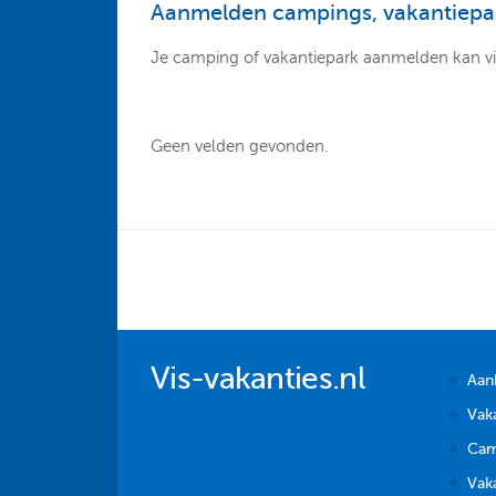
Aanmelden campings, vakantiepar
Je camping of vakantiepark aanmelden kan v
Geen velden gevonden.
Vis-vakanties.nl
Aan
Vak
Cam
Vaka