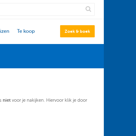
izen
Te koop
Zoek & boek
as
niet
voor je nakijken. Hiervoor klik je door