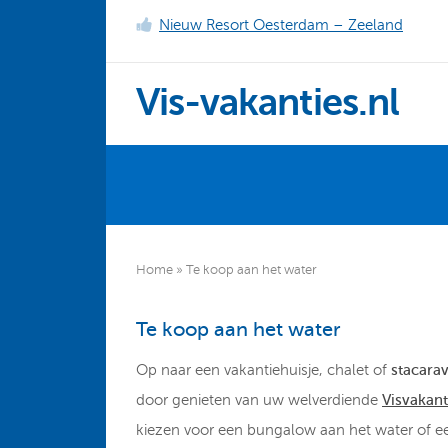
Nieuw Resort Oesterdam – Zeeland
Vis-vakanties.nl
Home
»
Te koop aan het water
Te koop aan het water
Op naar een vakantiehuisje, chalet of
stacara
door genieten van uw welverdiende
Visvakant
kiezen voor een bungalow aan het water of ee