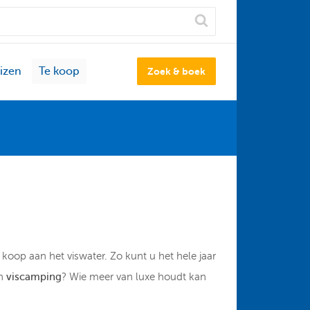
izen
Te koop
Zoek & boek
 koop aan het viswater. Zo kunt u het hele jaar
en
viscamping
? Wie meer van luxe houdt kan