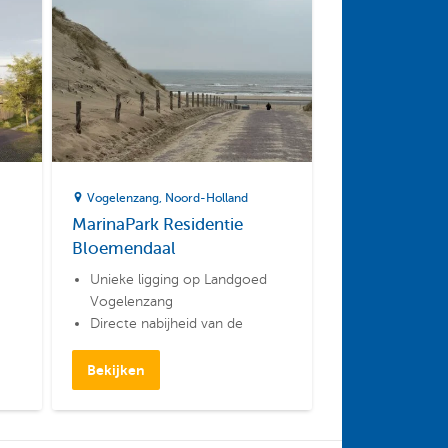
Vogelenzang
Noord-Holland
MarinaPark Residentie
Bloemendaal
Unieke ligging op Landgoed
Vogelenzang
Directe nabijheid van de
Amsterdamse
Waterleidingduinen
Bekijken
t
Centraal in de Bollenstreek en
nabij topsteden