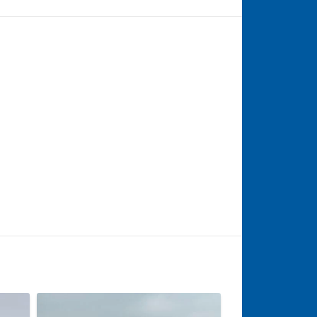
vereist.
et glijbaan
gen steiger
sloephuur)
et water
 benodigdheden
izoensgebonden)