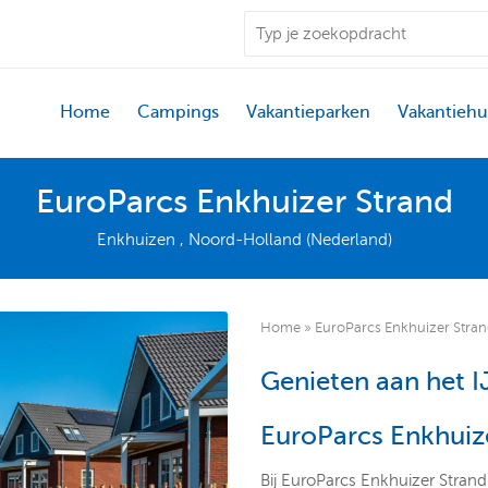
Home
Campings
Vakantieparken
Vakantiehu
EuroParcs Enkhuizer Strand
Enkhuizen , Noord-Holland (Nederland)
Home
»
EuroParcs Enkhuizer Stra
Genieten aan het I
EuroParcs Enkhuiz
Bij EuroParcs Enkhuizer Strand