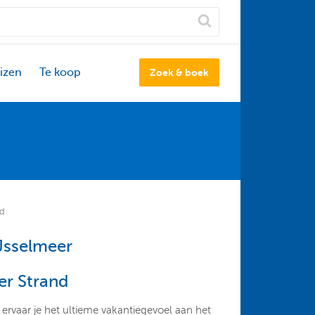
izen
Te koop
Zoek & boek
nd
Jsselmeer
er Strand
 ervaar je het ultieme vakantiegevoel aan het