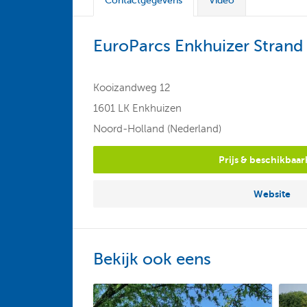
Contactgegevens
Video
EuroParcs Enkhuizer Strand
Kooizandweg 12
1601 LK Enkhuizen
Noord-Holland (Nederland)
Prijs & beschikbaar
Website
Bekijk ook eens