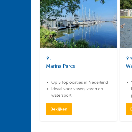
Marina Parcs
Wa
Op 5 toplocaties in Nederland
Ideaal voor vissen, varen en
watersport
Overnachten in een
havenlodge of woonboot
Bekijken