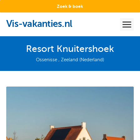
Zoek & boek
Vis-vakanties.nl
Resort Knuitershoek
Ossenisse , Zeeland (Nederland)