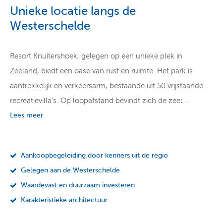
Unieke locatie langs de
Westerschelde
Resort Knuitershoek, gelegen op een unieke plek in
Zeeland, biedt een oase van rust en ruimte. Het park is
aantrekkelijk en verkeersarm, bestaande uit 50 vrijstaande
recreatievilla’s. Op loopafstand bevindt zich de zeedijk van
de Westerschelde, terwijl het schelpenstrand een weids
Lees meer
panorama biedt. Hier kun je genieten van fietsen, wandelen
en zwemmen. Vergeet ook niet te ontspannen, want tijd is
Aankoopbegeleiding door kenners uit de regio
het meest waardevolle bezit dat je hebt.
Gelegen aan de Westerschelde
Resort Knuitershoek bevindt zich nabij steden zoals
Waardevast en duurzaam investeren
Antwerpen, Terneuzen, Goes, Hulst, Middelburg en
Karakteristieke architectuur
Vlissingen. In de directe omgeving van ons vakantiepark