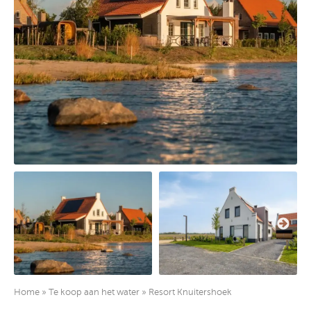
Home
»
Te koop aan het water
»
Resort Knuitershoek