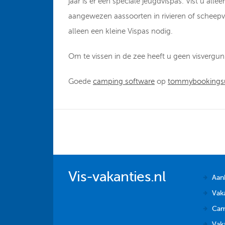
jaar is er een speciale jeugdvispas. Vist u al
aangewezen aassoorten in rivieren of scheep
alleen een kleine Vispas nodig.
Om te vissen in de zee heeft u geen visvergun
Goede
camping software
op
tommybookingsu
Vis-vakanties.nl
Aan
Vak
Cam
Vaka