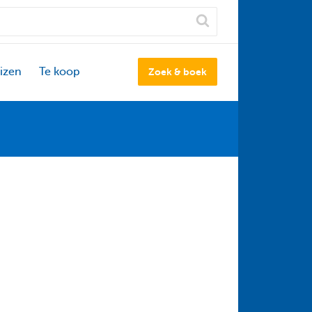
izen
Te koop
Zoek & boek