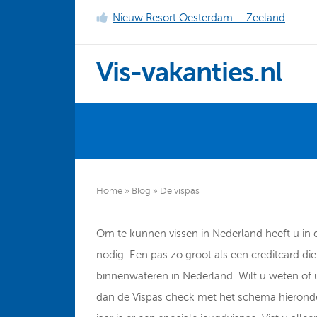
Nieuw Resort Oesterdam – Zeeland
Vis-vakanties.nl
Home
»
Blog
»
De vispas
Om te kunnen vissen in Nederland heeft u in 
nodig. Een pas zo groot als een creditcard di
binnenwateren in Nederland. Wilt u weten of 
dan de Vispas check met het schema hieronde