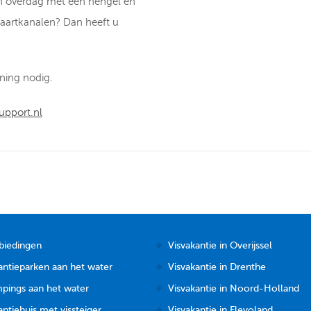
leen overdag met één hengel en
vaartkanalen? Dan heeft u
ning nodig.
pport.nl
biedingen
Visvakantie in Overijssel
antieparken aan het water
Visvakantie in Drenthe
pings aan het water
Visvakantie in Noord-Holland
ntiehuis met vissteiger
Visvakantie in Flevoland