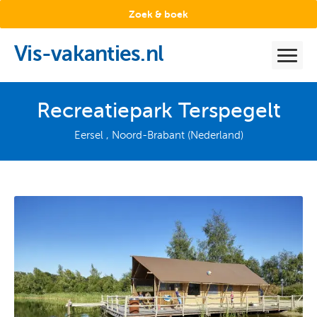
Zoek & boek
Vis-vakanties.nl
Recreatiepark Terspegelt
Eersel , Noord-Brabant (Nederland)