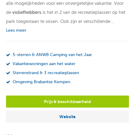
alle mogelijkheden voor een onvergetelijke vakantie. Voor
de
visliefhebbers
is het in 2 van de recreatieplassen op het
park toegestaan te vissen. Ook zijn er verschillende
aanlegsteigers
Lees meer
aan de recreatieplas. Rustig vissen vanaf je
eigen kampeerplaats of huuraccommodatie is ook
mogelijk.
5-sterren & ANWB Camping van het Jaar
Overnachten op Terspegelt
Vakantiewoningen aan het water
Sterrenstrand & 3 recreatieplassen
Op Terspegelt kun je een kampeerplaats huren; een basis,
Omgeving Brabantse Kempen
comfort of luxe plek met zelfs de mogelijkheid tot
privé
sanitair
en een ligging aan het water. Wil je het liefst nog
Prijs & beschikbaarheid
meer luxe? Dan kun je een van de vele accommodaties
huren. Je kunt kiezen uit onder andere
Glampinglodges
,
Website
ook
aan het water
, chalets, een tipitent en nog veel meer!
Je kunt zelf bepalen waaraan jouw overnachting moet