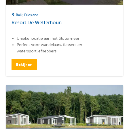
Balk
Friesland
Resort De Wetterhoun
Unieke locatie aan het Slotermeer
Perfect voor wandelaars, fietsers en
watersportliefhebbers
Luxe vakantiehuizen geschikt voor maximaal 6
personen
Bekijken