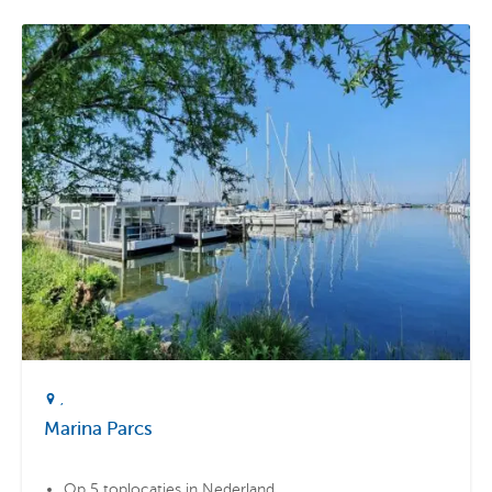
gaan in een (foam)bootje in de waterattractie Canalplay.
Verder is er onder andere nog een grote glijbaan en een
bruisbad. Nog niet uitgezwommen? Gelukkig is er buiten
ook een
zwemplas
aanwezig! In de zwemplas vind je een
grote waterglijbaan, een familieglijbaan en een fontein voor
extra veel waterplezier. Rondom de plas is een mooi
zandstrand en kun je je vermaken op de gigantische
schommel, de airtrampoline of op het nabijgelegen
sportveld. Verder heeft het park een dubbele tokkelbaan,
een maisdoolhof, een multifunctioneel sportplein, een
kinderboerderij en nog veel meer faciliteiten. Ook kun je op
Terspegelt onder andere bandraften, waterfietsen, blobben
of geblobt worden en suppen. Voor de tieners is er een
Marina Parcs
hangout, en ze kunnen samenkomen bij La Cantina en het
Après Ski Café.
Op 5 toplocaties in Nederland