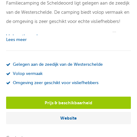
Familiecamping de Scheldeoord ligt gelegen aan de zeedijk
van de Westerschelde. De camping biedt volop vermaak en
de omgeving is zeer geschikt voor echte visliefhebbers!
Vakantiepark
Lees meer
Camping de Scheldeoord beschikt over een overdekte
speelruimte waar de kinderen volop kunnen spelen. Tevens
Gelegen aan de zeedijk van de Westerschelde
is er een actief animatieteam die verschillende sport- en
Volop vermaak
spelprogramma’s organiseert. Zin in iets actiefs? Geen
Omgeving zeer geschikt voor visliefhebbers
zorgen, er is namelijk een springkussen, jeu de boulesbaan,
tennisbaan, voetbalveld en een binnen- en
Prijs & beschikbaarheid
buitenzwembad. In het binnenzwembad vind je tevens een
sauna waar je helemaal kunt ontspannen. Lekker een hapje
Website
eten kan in het restaurant of in de strandbrasserie. Op de
camping is ook een supermarkt aanwezig waar je heerlijke