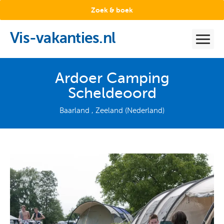
Zoek & boek
Vis-vakanties.nl
Ardoer Camping
Scheldeoord
Baarland , Zeeland (Nederland)