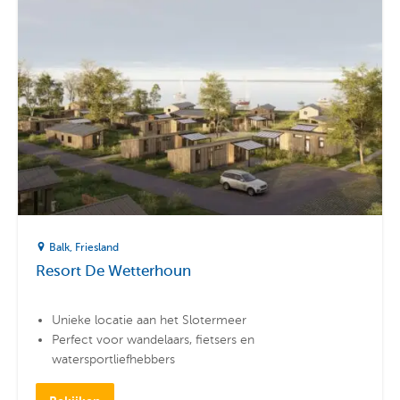
Balk
Friesland
Resort De Wetterhoun
Unieke locatie aan het Slotermeer
Perfect voor wandelaars, fietsers en
watersportliefhebbers
Luxe vakantiehuizen geschikt voor maximaal 6
personen