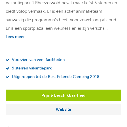
Vakantiepark ’t Rheezerwold bevat maar liefst 5 sterren en
biedt volop vermaak. Er is een actief animatieteam
aanwezig die programma’s heeft voor zowel jong als oud.
Er is een sportplaza, een wellness en er zijn verscheidene
speeltuinen, zwembaden en horecafaciliteiten. Echter is dat
Lees meer
nog lang niet alles want er is nog véél meer! Het
vakantiepark heeft een eigen visvijver en ligt gelegen bij de
Voorzien van veel faciliteiten
rivier de Vecht. De omgeving is zeer geschikt voor prachtige
5 sterren vakantiepark
wandelingen of fietstochten. Daarnaast bevat de omgeving
Uitgeroepen tot de Best Erkende Camping 2018
onder andere verschillende pretparken, kastelen, musea en
een dierentuin. Voor ieder wat wils!
Prijs & beschikbaarheid
Vakantiepark
Website
U zult zich op vakantiepark ’t Rheezerwold niet snel
vervelen. Er zijn zoveel faciliteiten, dat het er te veel zijn om