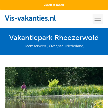
Zoek & boek
Vis-vakanties.nl
Vakantiepark Rheezerwold
Heemserveen , Overijssel (Nederland)